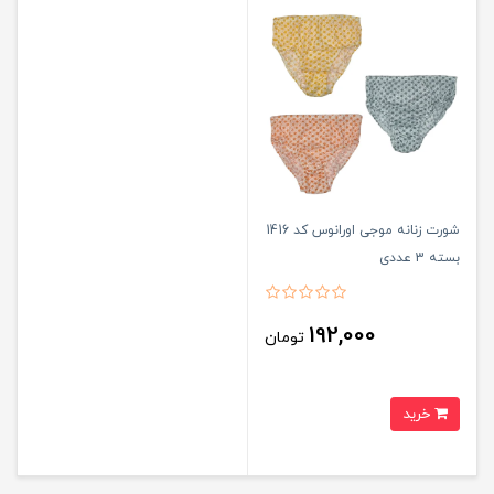
شورت زنانه موجی اورانوس کد 1416
بسته 3 عددی
192,000
تومان
خرید