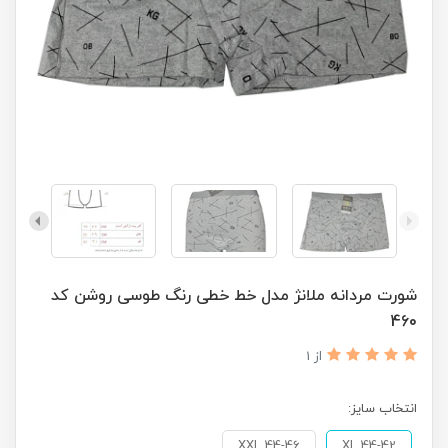
شورت مردانه ملانژ مدل خط خطی رنگ طوسی روشن کد
460
از 1
انتخاب سایز:
XXL 44-46
XL 44-42