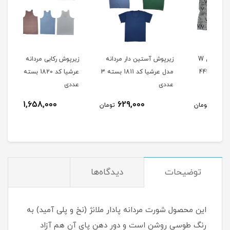
شورت مردانه ملانژ مدل W
زیرپوش آستین دار مردانه
زیرپوش رکابی مردانه مدل
زیرپ
مدل عرشیا کد 1811 بسته 3
عرشیا کد 1820 بسته 8
عددی
عددی
عدد
1,658,000
629,000
مان
تومان
تومان
توضیحات
دیدگاه‌ها
این محصول شورت مردانه پادار ملانژ (نخ و پلی آمید) به
رنگ طوسی روشن است و دور دهن پای آن هم آزاد