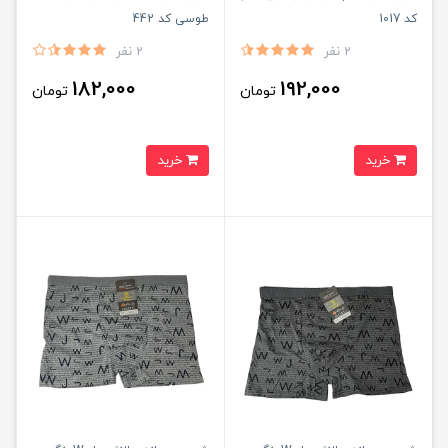
کد 1017
طوسی کد 442
2 نفر
2 نفر
182,000
192,000
تومان
تومان
خرید
خرید