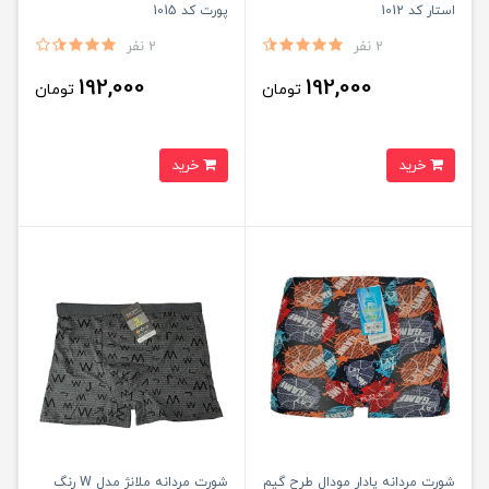
استار کد 1012
پورت کد 1015
2 نفر
2 نفر
192,000
192,000
تومان
تومان
خرید
خرید
شورت مردانه پادار مودال طرح گیم
شورت مردانه ملانژ مدل W رنگ