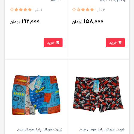
رنگ زرد کد 1087
کد 1009
2 نفر
1 نفر
192,000
158,000
تومان
تومان
خرید
خرید
شورت مردانه پادار مودال طرح
شورت مردانه پادار مودال طرح