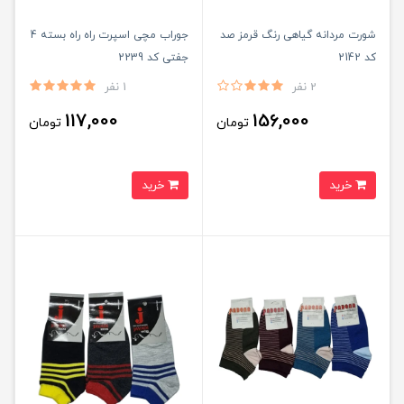
شورت مردانه گیاهی رنگ قرمز صد
جوراب مچی اسپرت راه راه بسته 4
کد 2142
جفتی کد 2239
2 نفر
1 نفر
117,000
156,000
تومان
تومان
خرید
خرید