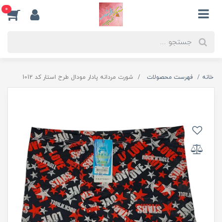
0
خانه
فهرست محصولات
شورت مردانه پادار مودال طرح استار کد 1012