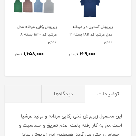
شورت مردانه ملانژ مدل W
زیرپوش آستین دار مردانه
زیرپوش رکابی مردانه مدل
زیرپ
مدل عرشیا کد 1811 بسته 3
عرشیا کد 1820 بسته 8
عددی
عددی
عدد
1,658,000
629,000
مان
تومان
تومان
توضیحات
دیدگاه‌ها
این محصول زیرپوش نخی رکابی مردانه و تولید عرشیا
است .نخ به کار رفته باعث عدم تعریق و حساسیت و
احساس راحتی می گردد. همچنین این زیرپوش سایز