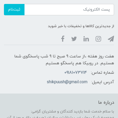
ثبت‌نام
از جدیدترین کالاها و تخفیفات با خبر شوید
هفت روز هفته ،از ساعت 9 صبح تا 9 شب پاسخگوی شما
هستیم. در روبیکا هم پاسخگو هستیم
شماره تماس:
09181073714
آدرس ایمیل:
shikpuush@gmail.com
درباره ما
با سلام خدمت شما بازدید کنندگان و مشتریان گرامی:
مجموعه شیک پوش غرب با داشتن سالیان تجربه در بازار و بعد از آن