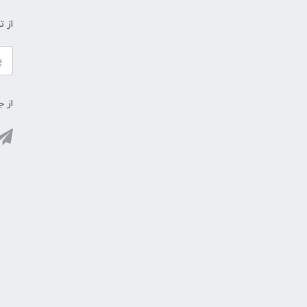
از 
از ج