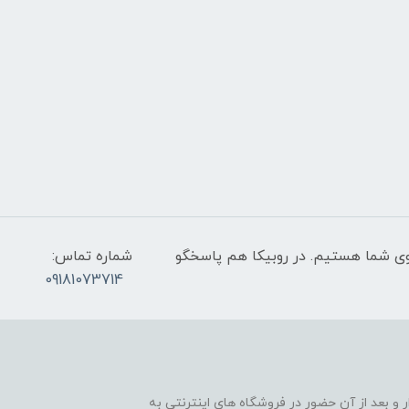
عت 9 صبح تا 9 شب پاسخگوی شما هستیم. در روبیکا هم پاسخگو
شماره تماس:
09181073714
و بعد از آن حضور در فروشگاه های اینترنتی به