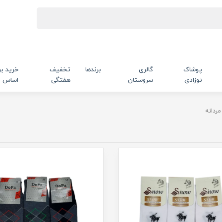
پوشاک
گالری
برندها
تخفیف
خرید بر
نوزادی
سروستان
هفتگی
اساس
مردانه