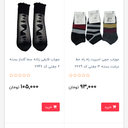
جوراب مچی اسپرت راه راه خط
جوراب قایقی زنانه سما گلدار بسته
درشت بسته 3 جفتی کد 2229
2 جفتی کد 2246
105,000
93,000
تومان
تومان
خرید
خرید