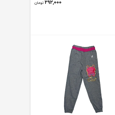
292,000
تومان