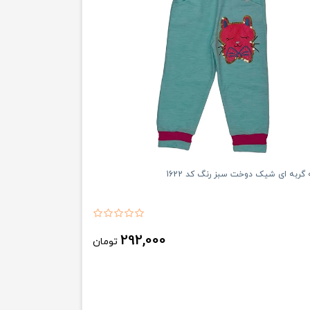
 گربه ای شیک دوخت سبز رنگ کد 1622
292,000
تومان