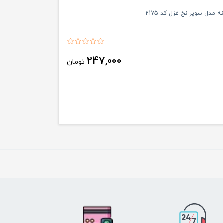
 مدل سوپر نخ غزل کد 2175
247,000
تومان