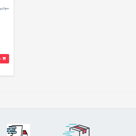
سوتین 
خرید