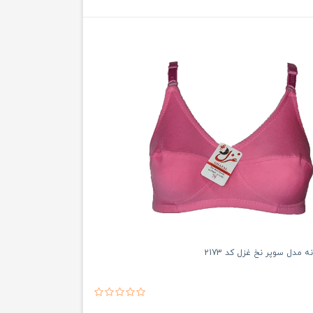
 مدل سوپر نخ غزل کد 2173