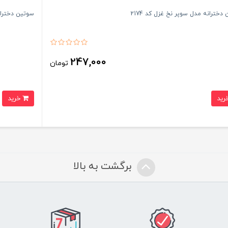
دخترانه مدل سوپر نخ غزل کد 2174
سوتین دخترانه
247,000
تومان
خرید
برگشت به بالا