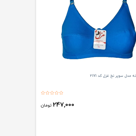
 مدل سوپر نخ غزل کد 2171
247,000
تومان