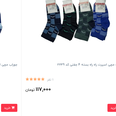
ی اسپرت راه راه بسته 4 جفتی کد 2239
جوراب مچی اسپرت را
1 نفر
117,000
تومان
خرید