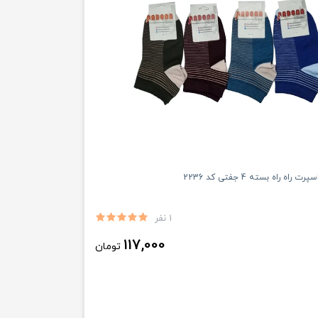
ه راه بسته 4 جفتی کد 2236
1 نفر
117,000
تومان