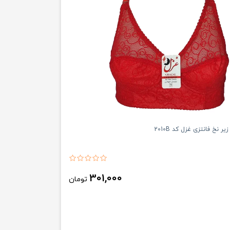
ر نخ فانتزی غزل کد 2010B
301,000
تومان