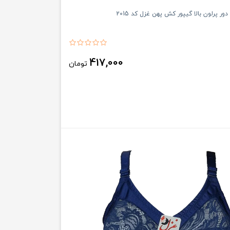
ور پرلون بالا گیپور کش پهن غزل کد 2015
417,000
تومان