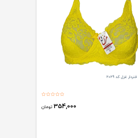
ردار غزل کد 2029
354,000
تومان