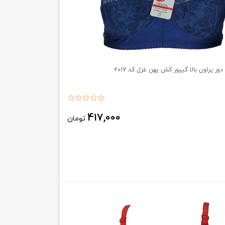
ور پرلون بالا گیپور کش پهن غزل کد 2017
417,000
تومان