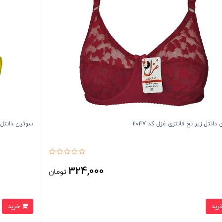
انتل زیر نخ فانتزی غزل کد 2047
سوتین دانتل فن
324,000
تومان
خرید