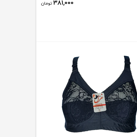
381,000
تومان