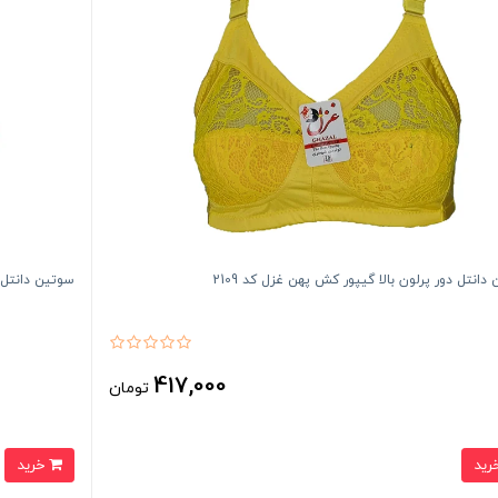
دانتل دور پرلون بالا گیپور کش پهن غزل کد 2109
سوتین دانتل زی
417,000
تومان
خرید