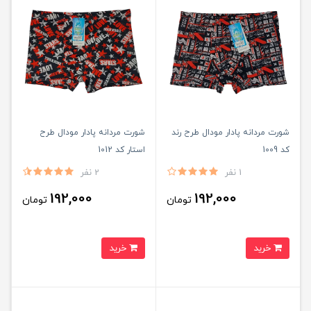
شورت مردانه پادار مودال طرح رند
شورت مردانه پادار مودال طرح
کد 1009
استار کد 1012
1 نفر
2 نفر
192,000
192,000
تومان
تومان
خرید
خرید