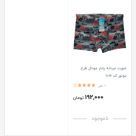
شورت مردانه پادار مودال طرح
موتور کد 1016
1 نفر
192,000
تومان
ناموجود