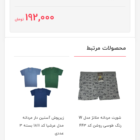
192,000
تومان
محصولات مرتبط
شورت مردانه ملانژ مدل W
زیرپوش آستین دار مردانه
زیرپوش رکابی مردانه مدل
44
مدل عرشیا کد 1811 بسته 3
عرشیا کد 1820 بسته 8
عددی
عددی