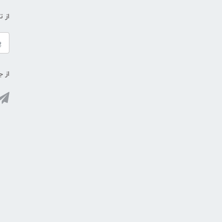
از 
از ج