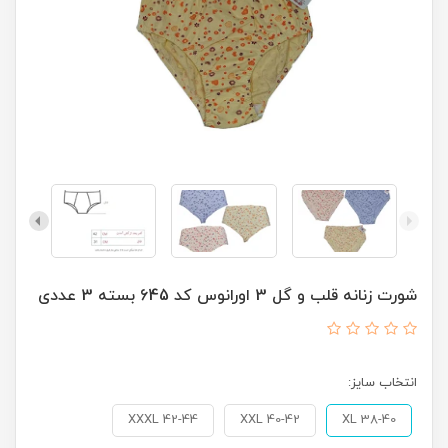
شورت زنانه قلب و گل 3 اورانوس کد 645 بسته 3 عددی
انتخاب سایز:
XXXL 42-44
XXL 40-42
XL 38-40