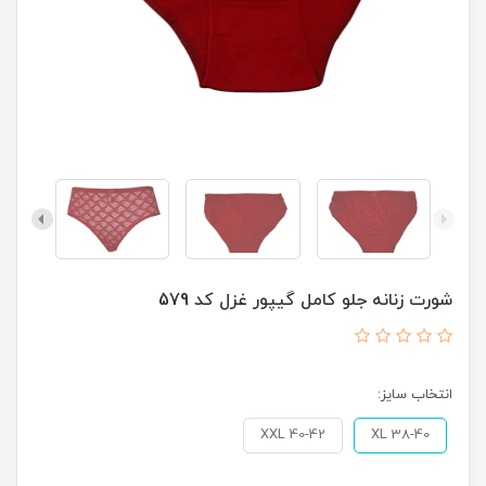
شورت زنانه جلو کامل گیپور غزل کد 579
انتخاب سایز:
XXL 40-42
XL 38-40