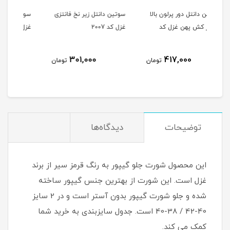
الا
سوتین دانتل زیر نخ فانتزی
سوتین دانتل زیر نخ فانتزی
جور
غزل کد 2007
غزل کد 2009
بسته 4 جف
301,000
301,000
ومان
تومان
تومان
توضیحات
دیدگاه‌ها
این محصول شورت جلو گیپور به رنگ قرمز سیر از برند
غزل است. این شورت از بهترین جنس گیپور ساخته
شده و جلو شورت گیپور بدون آستر است و در 2 سایز
40-42 / 38-40 است. جدول سایزبندی به خرید شما
کمک می کند.