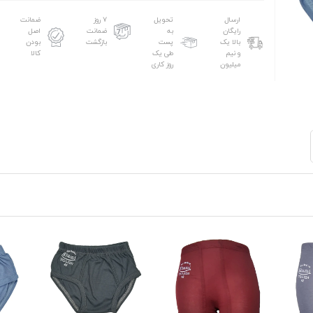
ارسال
تحویل
۷ روز
ضمانت
رایگان
به
ضمانت
اصل
بالا یک
پست
بازگشت
بودن
و نیم
طی یک
کالا
میلیون
روز کاری