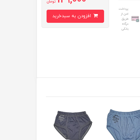
129,000
تومان
پرداخت
امن از
افزودن به سبدخرید
طریق
درگاه
بانکی