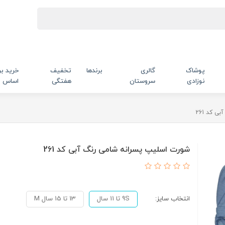
پوشاک
گالری
برندها
تخفیف
خرید بر
نوزادی
سروستان
هفتگی
اساس
 کد 261
شورت اسلیپ پسرانه شامی رنگ آبی کد 261
انتخاب سایز:
9S تا 11 سال
13 تا 15 سال M