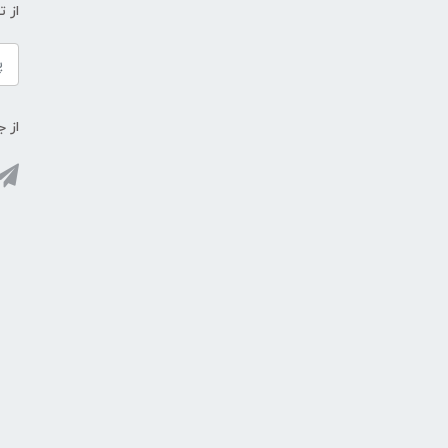
از 
از ج